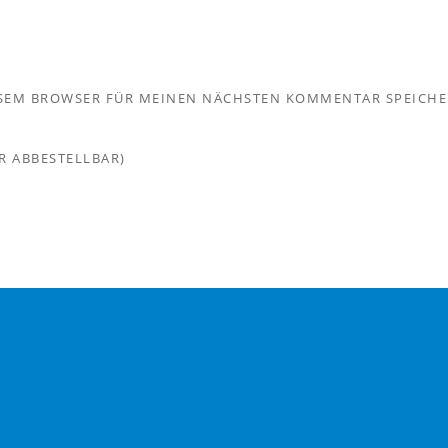
IESEM BROWSER FÜR MEINEN NÄCHSTEN KOMMENTAR SPEICHE
R ABBESTELLBAR)