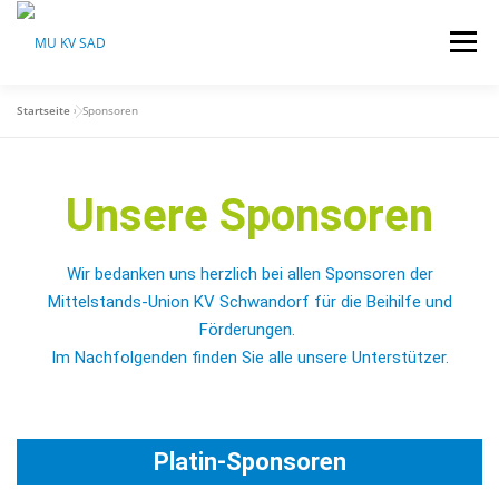
Menü
Startseite
»
Sponsoren
HOME
ÜBER UNS
AKTUELLES
Unsere Sponsoren
VERANSTALTUNGEN
SPONSOREN
Wir bedanken uns herzlich bei allen Sponsoren der
NEWSLETTER
RECHTLICHES
Mittelstands-Union KV Schwandorf für die Beihilfe und
Förderungen.
Im Nachfolgenden finden Sie alle unsere Unterstützer.
Platin-Sponsoren