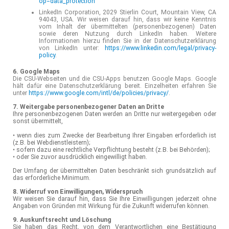
op=data_protection
LinkedIn Corporation, 2029 Stierlin Court, Mountain View, CA
94043, USA. Wir weisen darauf hin, dass wir keine Kenntnis
vom Inhalt der übermittelten (personenbezogenen) Daten
sowie deren Nutzung durch LinkedIn haben. Weitere
Informationen hierzu finden Sie in der Datenschutzerklärung
von LinkedIn unter:
https://www.linkedin.com/legal/privacy-
policy
.
6. Google Maps
Die CSU-Webseiten und die CSU-Apps benutzen Google Maps. Google
hält dafür eine Datenschutzerklärung bereit. Einzelheiten erfahren Sie
unter
https://www.google.com/intl/de/policies/privacy/
.
7. Weitergabe personenbezogener Daten an Dritte
Ihre personenbezogenen Daten werden an Dritte nur weitergegeben oder
sonst übermittelt,
• wenn dies zum Zwecke der Bearbeitung Ihrer Eingaben erforderlich ist
(z.B. bei Webdienstleistern);
• sofern dazu eine rechtliche Verpflichtung besteht (z.B. bei Behörden);
• oder Sie zuvor ausdrücklich eingewilligt haben.
Der Umfang der übermittelten Daten beschränkt sich grundsätzlich auf
das erforderliche Minimum.
8. Widerruf von Einwilligungen, Widerspruch
Wir weisen Sie darauf hin, dass Sie Ihre Einwilligungen jederzeit ohne
Angaben von Gründen mit Wirkung für die Zukunft widerrufen können.
9. Auskunftsrecht und Löschung
Sie haben das Recht, von dem Verantwortlichen eine Bestätigung