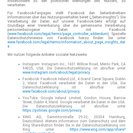
insbesondere zu den politischen Meinungen des Nutzers, zu
verarbeiten.
Für Facebook-Fanpages stellt Facebook den Seitenbetreibern
Informationen über das Nutzungsverhalten bereit („Seiten-Insights“). Die
Verarbeitung der Daten auf unserer Facebook-Seite erfolgt auf
Grundlage einer Vereinbarung über die gemeinsame Verarbeitung
personenbezogener Daten mit Facebook
(
www.facebook.com/legal/terms/page_controller_addendum
). Spezielle
Datenschutzhinweise von Facebook hierzu finden Sie unter
www.facebook.com/legal/terms/information_about_page_insights_dat
a
.
Wir nutzen folgende Anbieter sozialer Netzwerke:
Instagram: Instagram Inc., 1601 Willow Road, Menlo Park, CA
94025, USA. Die Datenschutzerklärung ist abrufbar unter
www.instagram.com/about/legal/privacy
.
Facebook: Facebook Ireland Ltd., 4 Grand Canal Square, Dublin
2, Irland. Facebook verarbeitet die Daten in den USA. Die
Datenschutzerklärung ist abrufbar unter
www.facebook.com/about/privacy
.
YouTube: Google Ireland Limited, Gordon House, Barrow
Street, Dublin 4, Irland. Google verarbeitet die Daten in den USA.
Die Datenschutzerklärung ist abrufbar unter
https://policies.google.com/privacy
.
XING AG, Dammtorstraße 29-32, 20354 Hamburg,
Deutschland. Weitere Information zum Datenschutz und dem
Xing Share-Button finden Sie in der Datenschutzerklärung von
Xing unter
https://www.xing.com/app/share?