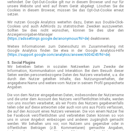
verhindert. Der Opt-Out-Cookie gilt nur in diesem Browser und nur für
unsere Website und wird auf Ihrem Gerät abgelegt. Löschen Sie die
Cookies in diesem Browser, müssen Sie das Opt-Out-Cookie erneut
setzen.
Wir nutzen Google Analytics weiterhin dazu, Daten aus Double-Click-
Cookies und auch AdWords zu statistischen Zwecken auszuwerten.
Sollten Sie dies nicht wünschen, können Sie dies über den
Anzeigenvorgaben-Manager
(
https://adssettings.google.de/anonymous?hl=de
) deaktivieren.
Weitere Informationen zum Datenschutz im Zusammenhang mit
Google Analytics finden Sie etwa in der Google Analytics-Hilfe
(
https://support.google.com/analytics/answer/6004245?hl=de
).
5. Social Plugins
Wir betreiben Seiten in sozialen Netzwerken zum Zwecke der
Information, Kommunikation und Interaktion. Bei dem Besuch dieser
Seiten werden personenbezogene Daten des Nutzers verarbeitet, u.a. die
durch den Nutzer geteilten Inhalte, das Nutzungsverhalten, der
angegebene Name und weitere vom Nutzer in seinem Profil gespeicherte
Angaben.
Die von dem Nutzer eingegebenen Daten, insbesondere der Nutzername
und die unter dem Account des Nutzers veröffentlichten Inhalte, werden
von uns insofern verarbeitet, als wir Posts des Nutzers gegebenenfalls
teilen oder auf diese antworten oder auch von uns aus Posts verfassen,
die auf den Account eines Nutzers verweisen. Die von einem Nutzer frei
bei Facebook veröffentlichten und verbreiteten Daten können so von
uns in unser Angebot einbezogen und anderen zugänglich gemacht
werden. Wir behalten uns vor, von Nutzern uns gegenüber oder in
öffentlichen Beiträgen (z.B. Kommentaren) gemachte Angaben,