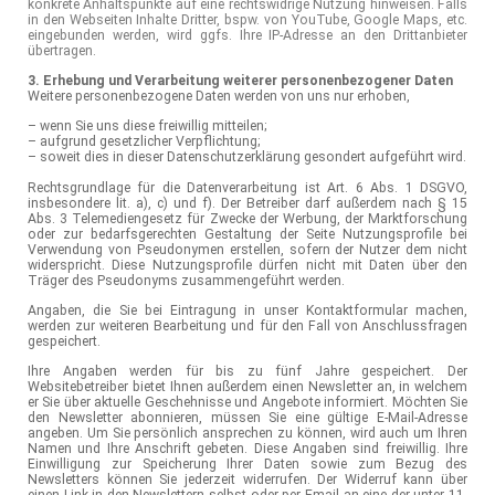
konkrete Anhaltspunkte auf eine rechtswidrige Nutzung hinweisen. Falls
in den Webseiten Inhalte Dritter, bspw. von YouTube, Google Maps, etc.
eingebunden werden, wird ggfs. Ihre IP-Adresse an den Drittanbieter
übertragen.
3. Erhebung und Verarbeitung weiterer personenbezogener Daten
Weitere personenbezogene Daten werden von uns nur erhoben,
– wenn Sie uns diese freiwillig mitteilen;
– aufgrund gesetzlicher Verpflichtung;
– soweit dies in dieser Datenschutzerklärung gesondert aufgeführt wird.
Rechtsgrundlage für die Datenverarbeitung ist Art. 6 Abs. 1 DSGVO,
insbesondere lit. a), c) und f). Der Betreiber darf außerdem nach § 15
Abs. 3 Telemediengesetz für Zwecke der Werbung, der Marktforschung
oder zur bedarfsgerechten Gestaltung der Seite Nutzungsprofile bei
Verwendung von Pseudonymen erstellen, sofern der Nutzer dem nicht
widerspricht. Diese Nutzungsprofile dürfen nicht mit Daten über den
Träger des Pseudonyms zusammengeführt werden.
Angaben, die Sie bei Eintragung in unser Kontaktformular machen,
werden zur weiteren Bearbeitung und für den Fall von Anschlussfragen
gespeichert.
Ihre Angaben werden für bis zu fünf Jahre gespeichert. Der
Websitebetreiber bietet Ihnen außerdem einen Newsletter an, in welchem
er Sie über aktuelle Geschehnisse und Angebote informiert. Möchten Sie
den Newsletter abonnieren, müssen Sie eine gültige E-Mail-Adresse
angeben. Um Sie persönlich ansprechen zu können, wird auch um Ihren
Namen und Ihre Anschrift gebeten. Diese Angaben sind freiwillig. Ihre
Einwilligung zur Speicherung Ihrer Daten sowie zum Bezug des
Newsletters können Sie jederzeit widerrufen. Der Widerruf kann über
einen Link in den Newslettern selbst oder per Email an eine der unter 11.