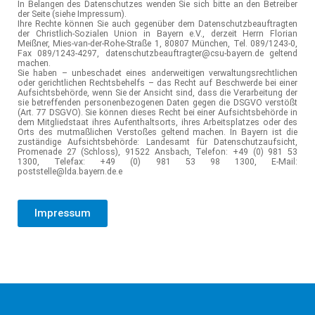
In Belangen des Datenschutzes wenden Sie sich bitte an den Betreiber
der Seite (siehe Impressum).
Ihre Rechte können Sie auch gegenüber dem Datenschutzbeauftragten
der Christlich-Sozialen Union in Bayern e.V., derzeit Herrn Florian
Meißner, Mies-van-der-Rohe-Straße 1, 80807 München, Tel. 089/1243-0,
Fax 089/1243-4297, datenschutzbeauftragter@csu-bayern.de geltend
machen.
Sie haben – unbeschadet eines anderweitigen verwaltungsrechtlichen
oder gerichtlichen Rechtsbehelfs – das Recht auf Beschwerde bei einer
Aufsichtsbehörde, wenn Sie der Ansicht sind, dass die Verarbeitung der
sie betreffenden personenbezogenen Daten gegen die DSGVO verstößt
(Art. 77 DSGVO). Sie können dieses Recht bei einer Aufsichtsbehörde in
dem Mitgliedstaat ihres Aufenthaltsorts, ihres Arbeitsplatzes oder des
Orts des mutmaßlichen Verstoßes geltend machen. In Bayern ist die
zuständige Aufsichtsbehörde: Landesamt für Datenschutzaufsicht,
Promenade 27 (Schloss), 91522 Ansbach, Telefon: +49 (0) 981 53
1300, Telefax: +49 (0) 981 53 98 1300, E-Mail:
poststelle@lda.bayern.de.e
Impressum