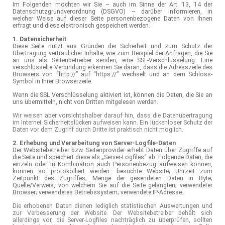
Im Folgenden möchten wir Sie – auch im Sinne der Art. 13, 14 der
Datenschutzgrundverordnung (DSGVO) – darüber informieren, in
welcher Weise auf dieser Seite personenbezogene Daten von Ihnen
erfragt und diese elektronisch gespeichert werden.
1. Datensicherheit
Diese Seite nutzt aus Gründen der Sicherheit und zum Schutz der
Übertragung vertraulicher Inhalte, wie zum Beispiel der Anfragen, die Sie
an uns als Seitenbetreiber senden, eine SSL-Verschlüsselung. Eine
verschlüsselte Verbindung erkennen Sie daran, dass die Adresszeile des
Browsers von “http://” auf “https://” wechselt und an dem Schloss-
Symbol in Ihrer Browserzeile.
Wenn die SSL Verschlüsselung aktiviert ist, können die Daten, die Sie an
uns übermitteln, nicht von Dritten mitgelesen werden.
Wir weisen aber vorsichtshalber darauf hin, dass die Datenübertragung
im Internet Sicherheitslücken aufweisen kann. Ein lückenloser Schutz der
Daten vor dem Zugriff durch Dritte ist praktisch nicht möglich.
2. Erhebung und Verarbeitung von Server-Logfile-Daten
Der Websitebetreiber bzw. Seitenprovider erhebt Daten über Zugriffe auf
die Seite und speichert diese als „Server-Logfiles“ ab. Folgende Daten, die
einzeln oder in Kombination auch Personenbezug aufweisen können,
können so protokolliert werden: besuchte Website; Uhrzeit zum
Zeitpunkt des Zugriffes; Menge der gesendeten Daten in Byte;
Quelle/Verweis, von welchem Sie auf die Seite gelangten; verwendeter
Browser; verwendetes Betriebssystem; verwendete IP-Adresse.
Die erhobenen Daten dienen lediglich statistischen Auswertungen und
zur Verbesserung der Website. Der Websitebetreiber behält sich
allerdings vor, die Server-Logfiles nachträglich zu überprüfen, sollten