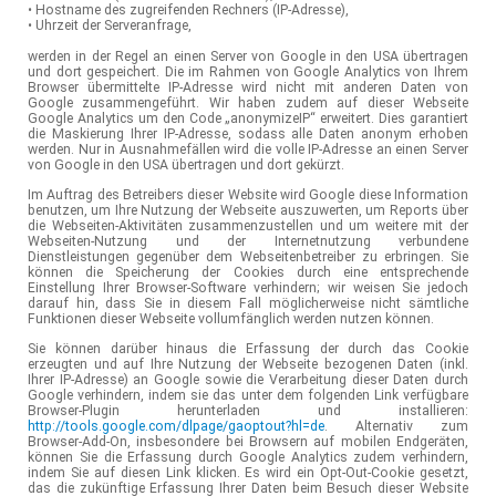
• Hostname des zugreifenden Rechners (IP-Adresse),
• Uhrzeit der Serveranfrage,
werden in der Regel an einen Server von Google in den USA übertragen
und dort gespeichert. Die im Rahmen von Google Analytics von Ihrem
Browser übermittelte IP-Adresse wird nicht mit anderen Daten von
Google zusammengeführt. Wir haben zudem auf dieser Webseite
Google Analytics um den Code „anonymizeIP“ erweitert. Dies garantiert
die Maskierung Ihrer IP-Adresse, sodass alle Daten anonym erhoben
werden. Nur in Ausnahmefällen wird die volle IP-Adresse an einen Server
von Google in den USA übertragen und dort gekürzt.
Im Auftrag des Betreibers dieser Website wird Google diese Information
benutzen, um Ihre Nutzung der Webseite auszuwerten, um Reports über
die Webseiten-Aktivitäten zusammenzustellen und um weitere mit der
Webseiten-Nutzung und der Internetnutzung verbundene
Dienstleistungen gegenüber dem Webseitenbetreiber zu erbringen. Sie
können die Speicherung der Cookies durch eine entsprechende
Einstellung Ihrer Browser-Software verhindern; wir weisen Sie jedoch
darauf hin, dass Sie in diesem Fall möglicherweise nicht sämtliche
Funktionen dieser Webseite vollumfänglich werden nutzen können.
Sie können darüber hinaus die Erfassung der durch das Cookie
erzeugten und auf Ihre Nutzung der Webseite bezogenen Daten (inkl.
Ihrer IP-Adresse) an Google sowie die Verarbeitung dieser Daten durch
Google verhindern, indem sie das unter dem folgenden Link verfügbare
Browser-Plugin herunterladen und installieren:
http://tools.google.com/dlpage/gaoptout?hl=de
. Alternativ zum
Browser-Add-On, insbesondere bei Browsern auf mobilen Endgeräten,
können Sie die Erfassung durch Google Analytics zudem verhindern,
indem Sie auf diesen Link klicken. Es wird ein Opt-Out-Cookie gesetzt,
das die zukünftige Erfassung Ihrer Daten beim Besuch dieser Website