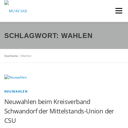
Zum Inhalt springen
Menü
HOME
ÜBER UNS
AKTUELLES
SCHLAGWORT:
WAHLEN
VERANSTALTUNGEN
SPONSOREN
Startseite
»
Wahlen
NEWSLETTER
RECHTLICHES
NEUWAHLEN
Neuwahlen beim Kreisverband
Schwandorf der Mittelstands-Union der
CSU