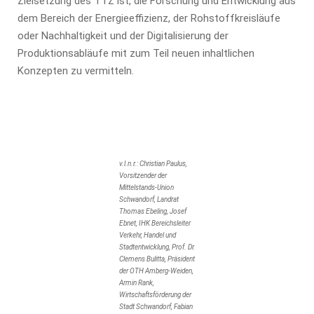
Zielsetzung des TTZ ist, die Forschung und Entwicklung aus
dem Bereich der Energieeffizienz, der Rohstoffkreisläufe
oder Nachhaltigkeit und der Digitalisierung der
Produktionsabläufe mit zum Teil neuen inhaltlichen
Konzepten zu vermitteln.
v.l.n.r.: Christian Paulus,
Vorsitzender der
Mittelstands-Union
Schwandorf, Landrat
Thomas Ebeling, Josef
Ebnet, IHK Bereichsleiter
Verkehr, Handel und
Stadtentwicklung, Prof. Dr.
Clemens Bulitta, Präsident
der OTH Amberg-Weiden,
Armin Rank,
Wirtschaftsförderung der
Stadt Schwandorf, Fabian