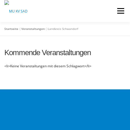
Zum
Inhalt
Menü
springen
Startseite
»
Veranstaltungen
»
Landkreis Schwandorf
HOME
ÜBER UNS
AKTUELLES
Kommende Veranstaltungen
VERANSTALTUNGEN
SPONSOREN
<li>Keine Veranstaltungen mit diesem Schlagwort</li>
NEWSLETTER
RECHTLICHES