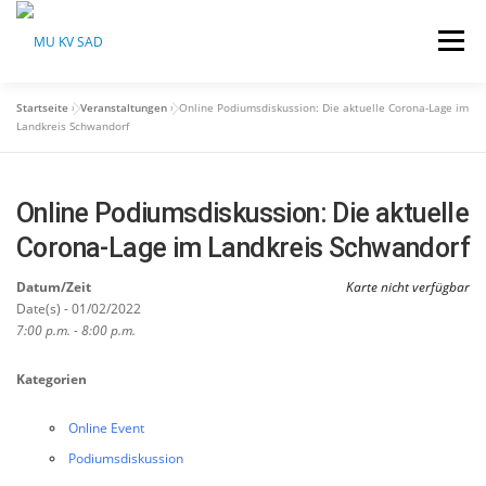
Menü
Startseite
»
Veranstaltungen
»
Online Podiumsdiskussion: Die aktuelle Corona-Lage im
HOME
ÜBER UNS
AKTUELLES
Landkreis Schwandorf
VERANSTALTUNGEN
SPONSOREN
Online Podiumsdiskussion: Die aktuelle
Corona-Lage im Landkreis Schwandorf
Datum/Zeit
NEWSLETTER
RECHTLICHES
Karte nicht verfügbar
Date(s) - 01/02/2022
7:00 p.m. - 8:00 p.m.
Kategorien
Online Event
Podiumsdiskussion